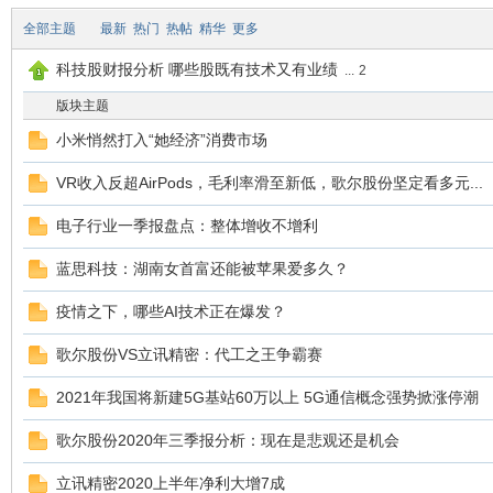
全部主题
最新
热门
热帖
精华
更多
片
科技股财报分析 哪些股既有技术又有业绩
...
2
版块主题
小米悄然打入“她经济”消费市场
VR收入反超AirPods，毛利率滑至新低，歌尔股份坚定看多元...
电子行业一季报盘点：整体增收不增利
蓝思科技：湖南女首富还能被苹果爱多久？
牛
疫情之下，哪些AI技术正在爆发？
歌尔股份VS立讯精密：代工之王争霸赛
2021年我国将新建5G基站60万以上 5G通信概念强势掀涨停潮
歌尔股份2020年三季报分析：现在是悲观还是机会
立讯精密2020上半年净利大增7成