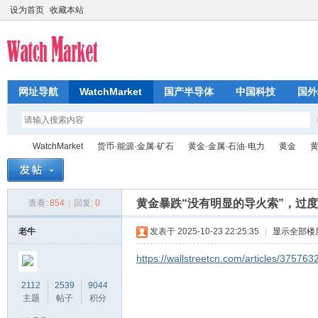
设为首页
收藏本站
网址导航
WatchMarket
国产半导体
中国科技
国外
WatchMarket
货币·能源·金属·矿石
黄金·金属·石油·电力
黄金
黄
黄金暴跌“没有明显的导火索”，过
查看:
854
|
回复:
0
芯
»
›
›
›
›
老牛
发表于 2025-10-23 22:25:35
|
显示全部楼
https://wallstreetcn.com/articles/375763
2112
2539
9044
主题
帖子
积分