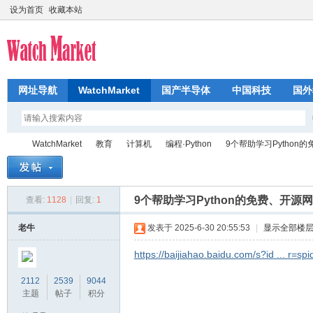
设为首页
收藏本站
网址导航
WatchMarket
国产半导体
中国科技
国外
WatchMarket
教育
计算机
编程·Python
9个帮助学习Python的
9个帮助学习Python的免费、开源
查看:
1128
|
回复:
1
芯
»
›
›
›
›
老牛
发表于 2025-6-30 20:55:53
|
显示全部楼
https://baijiahao.baidu.com/s?id ... r=sp
2112
2539
9044
主题
帖子
积分